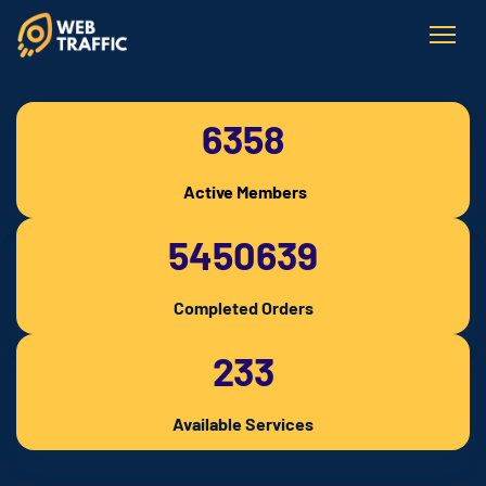
6358
Active Members
5450639
Completed Orders
233
Available Services